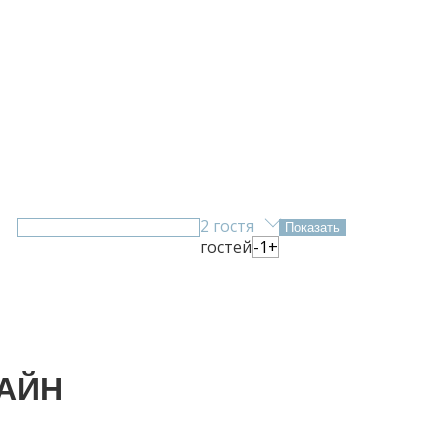
918) 609-30-55
+7 (918) 408-80-31
ТЗЫВЫ
ФОТОГАЛЕРЕЯ
КОНТАКТЫ
2 гостя
гостей
-
1
+
АЙН