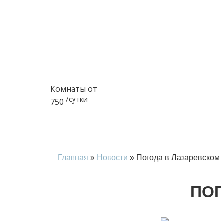
О НАС
Ц
Комнаты от
/сутки
750
Главная
»
Новости
»
Погода в Лазаревском
ПО