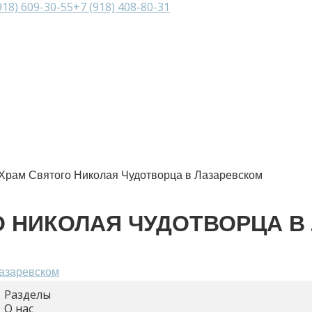
918) 609-30-55
+7 (918) 408-80-31
О нас
Цены
Брониров
Услуги
Спецпред
Отзывы
Фотогале
Контакты
Храм Святого Николая Чудотворца в Лазаревском
О НИКОЛАЯ ЧУДОТВОРЦА В
Разделы
О нас