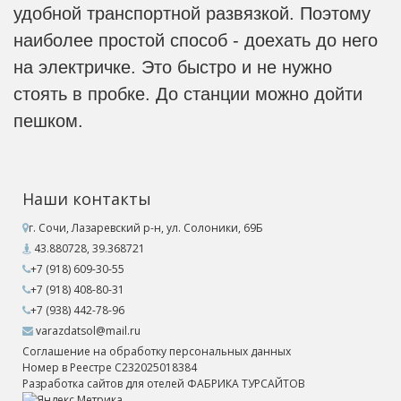
удобной транспортной развязкой. Поэтому
наиболее простой способ - доехать до него
на электричке. Это быстро и не нужно
стоять в пробке. До станции можно дойти
пешком.
Конечно, если вы располагаете личным
автомобилем, то можете доехать на нем
Наши контакты
или воспользоваться услугами такси. Лучше
г. Сочи, Лазаревский р-н, ул. Солоники, 69Б
выехать пораньше, чтобы занять место на
43.880728, 39.368721
парковке. Если места заняты, машину
+7 (918) 609-30-55
+7 (918) 408-80-31
можно оставить за территорией. Еще можно
+7 (938) 442-78-96
дойти пешком, осматривая окрестности и
varazdatsol@mail.ru
достопримечательности поселка
Соглашение на обработку персональных данных
Номер в Реестре С232025018384
Лазаревское.
Разработка сайтов для отелей ФАБРИКА ТУРСАЙТОВ