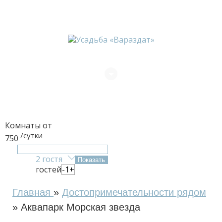
+7 (918) 609-30-55
+7 (918) 408-80-31
Комнаты от
/сутки
750
2 гостя
гостей
-
1
+
Главная
»
Достопримечательности рядом
»
Аквапарк Морская звезда